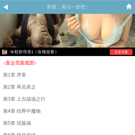
那就，再活一世吧！
↓直达页面底部↓
第1章 序章
第2章 再见喜之
第3章 上古战场之行
第4章 结界中魔物
第5章 试炼场