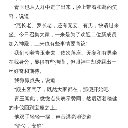
青玉也从人群中走了出来，脸上带着和蔼的笑
容，说道
“燕长老、罗长老，还有无妄、有男，快请过来
坐。今日召集大家，一来是为了欢迎二位新成员
加入神殿，二来也有些事情要商议”
我们朝着青玉走去，依次落座。无妄和有男坐
在我身旁，显得有些拘谨，但眼神中却透露出一
丝好奇和期待。
我微微点头，说道
“殿主客气了，既然大家都在，那便开始吧”
青玉闻此，微微点头表示赞同，然后迈着稳健
的步伐回到宝座之上。
他双手轻轻一摆，声音洪亮地说道
“诸位，安静”