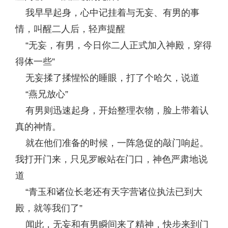
我早早起身，心中记挂着与无妄、有男的事
情，叫醒二人后，轻声提醒
“无妄，有男，今日你二人正式加入神殿，穿得
得体一些”
无妄揉了揉惺忪的睡眼，打了个哈欠，说道
“燕兄放心”
有男则迅速起身，开始整理衣物，脸上带着认
真的神情。
就在他们准备的时候，一阵急促的敲门响起。
我打开门来，只见罗睺站在门口，神色严肃地说
道
“青玉和诸位长老还有天字营诸位执法已到大
殿，就等我们了”
闻此，无妄和有男瞬间来了精神，快步来到门