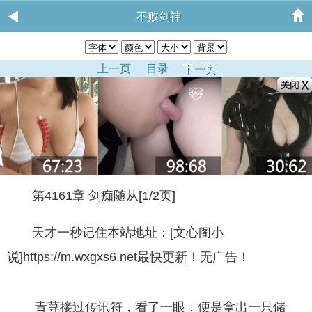
不败剑神
上一页
目录
下一页
第4161章 剑痴随从[1/2页]
天才一秒记住本站地址：[文心阁小
说]https://m.wxgxs6.net最快更新！无广告！
青荨接过传讯符，看了一眼，便是拿出一只储