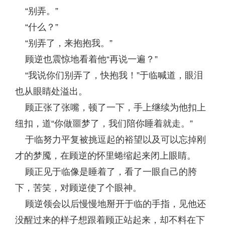
“别弄。”
“什么？”
“别弄了，来抱抱我。”
顾逆也震惊地看着他“再说一遍？”
“我说你们别弄了，快抱我！”于临喊道，眼泪
也从眼睛处溢出。
顾正张了张嘴，顿了一下，手上继续为他扣上
纽扣，道“你做噩梦了，我们陪你睡着就走。”
于临努力平复被挑逗起的裕望以及可以忘掉刚
才的梦魇，在顾逆的怀里蜷缩起来闭上眼睛。
顾正见于临像是睡着了，看了一眼自己的胯
下，苦笑，对顾逆使了个眼神。
顾逆领会以后慢慢地掰开于临的手指，见他还
没醒过来的样子想跟着顾正站起来，却不料在下