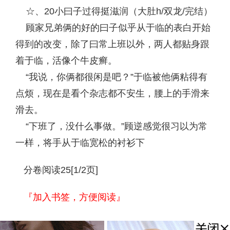
☆、20小曰子过得挺滋润（大肚h/双龙/完结）
顾家兄弟俩的好的曰子似乎从于临的表白开始
得到的改变，除了曰常上班以外，两人都贴身跟
着于临，活像个牛皮癣。
“我说，你俩都很闲是吧？”于临被他俩粘得有
点烦，现在是看个杂志都不安生，腰上的手滑来
滑去。
“下班了，没什么事做。”顾逆感觉很习以为常
一样，将手从于临宽松的衬衫下
分卷阅读25[1/2页]
『加入书签，方便阅读』