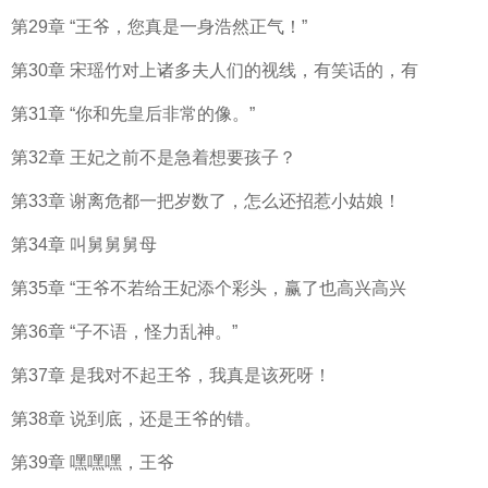
第29章 “王爷，您真是一身浩然正气！”
第30章 宋瑶竹对上诸多夫人们的视线，有笑话的，有
第31章 “你和先皇后非常的像。”
第32章 王妃之前不是急着想要孩子？
第33章 谢离危都一把岁数了，怎么还招惹小姑娘！
第34章 叫舅舅舅母
第35章 “王爷不若给王妃添个彩头，赢了也高兴高兴
第36章 “子不语，怪力乱神。”
第37章 是我对不起王爷，我真是该死呀！
第38章 说到底，还是王爷的错。
第39章 嘿嘿嘿，王爷