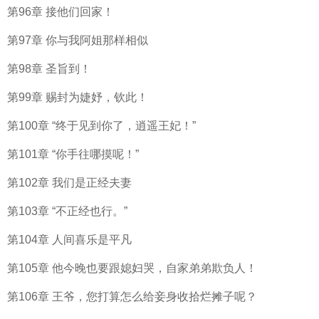
第96章 接他们回家！
第97章 你与我阿姐那样相似
第98章 圣旨到！
第99章 赐封为婕妤，钦此！
第100章 “终于见到你了，逍遥王妃！”
第101章 “你手往哪摸呢！”
第102章 我们是正经夫妻
第103章 “不正经也行。”
第104章 人间喜乐是平凡
第105章 他今晚也要跟媳妇哭，自家弟弟欺负人！
第106章 王爷，您打算怎么给妾身收拾烂摊子呢？