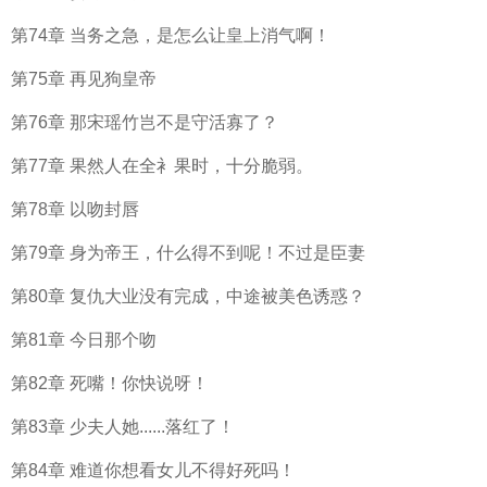
第74章 当务之急，是怎么让皇上消气啊！
第75章 再见狗皇帝
第76章 那宋瑶竹岂不是守活寡了？
第77章 果然人在全衤果时，十分脆弱。
第78章 以吻封唇
第79章 身为帝王，什么得不到呢！不过是臣妻
第80章 复仇大业没有完成，中途被美色诱惑？
第81章 今日那个吻
第82章 死嘴！你快说呀！
第83章 少夫人她......落红了！
第84章 难道你想看女儿不得好死吗！