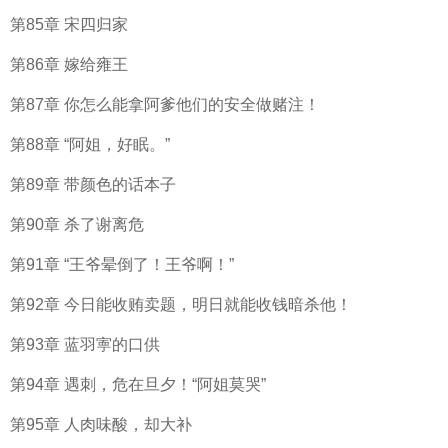
第85章 宋四归家
第86章 嫁给雍王
第87章 你怎么能拿阿爹他们的安全做赌注！
第88章 “阿姐，好眠。”
第89章 带颜色的话本子
第90章 杀了谢离危
第91章 “王爷晕倒了！王爷啊！”
第92章 今日能收贿卖题，明日就能收钱暗杀他！
第93章 蓝羽寕的口供
第94章 遇刺，危在旦夕！“阿姐莫哭”
第95章 人肉味酸，却大补