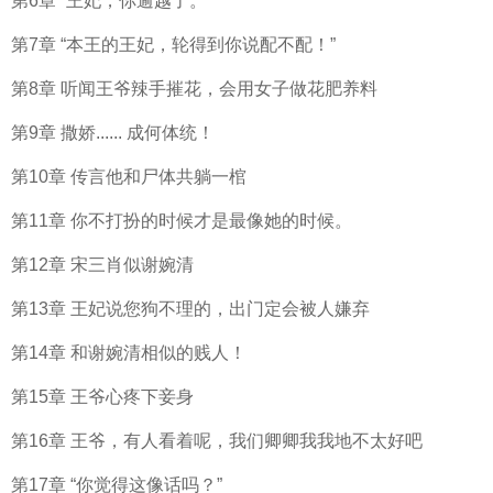
第6章 “王妃，你逾越了。”
第7章 “本王的王妃，轮得到你说配不配！”
第8章 听闻王爷辣手摧花，会用女子做花肥养料
第9章 撒娇...... 成何体统！
第10章 传言他和尸体共躺一棺
第11章 你不打扮的时候才是最像她的时候。
第12章 宋三肖似谢婉清
第13章 王妃说您狗不理的，出门定会被人嫌弃
第14章 和谢婉清相似的贱人！
第15章 王爷心疼下妾身
第16章 王爷，有人看着呢，我们卿卿我我地不太好吧
第17章 “你觉得这像话吗？”