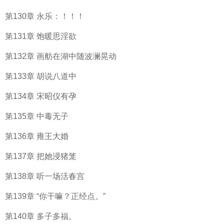
第130章 永乐：！！！
第131章 饱暖思淫欲
第132章 画舫在湖中随波澜晃动
第133章 胡说八道中
第134章 宋昭仪有孕
第135章 中毒无子
第136章 雍王大婚
第137章 把她浸猪笼
第138章 听一场活春宫
第139章 “你干嘛？正经点。”
第140章 多子多福。