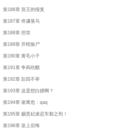
第186章 宣王的报复
第187章 佟谦落马
第188章 挖坟
第189章 开棺验尸
第190章 黄毛小子
第191章 争风吃醋
第192章 彭四不举
第193章 这是想白嫖啊？
第194章 谢离危：qaq
第195章 赐贵妃凌迟车裂之刑！
第196章 皇上后悔