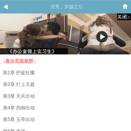
洪荒，穿越之后
↓直达页面底部↓
第1章 护徒狂魔
第2章 打上天庭
第3章 天兵出动
第4章 四御出动
第5章 玉帝出动