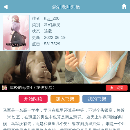
豪乳老师刘艳
作者：tttjjj_200
类别：科幻异灵
状态：连载
更新：2022-06-19
点击：5317529
开始阅读
加入书架
我的书架
马军是一名高一学生，学习在班里还算是中等，不过个头很高，将近
一米七 五，在班里的男生中也算是鹤立鸡群。 这天上午课间操的时
候，马军没有去，而是和班里几个男生躲在厕所里抽烟， 烟是一个叫