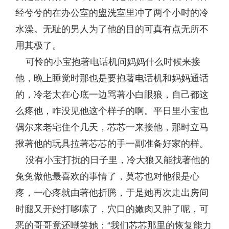
经兮兮的在办公室的盥洗室里冲了两个小时的冷
水澡。无耻的男人为了他的目的可真有点无所不
用其极了。
可怜的小宝抱著电话机问妈妈什么时候来接
他，晚上睡觉时那也是要抱著电话机和妈妈通话
的，冷老太在心底一边骂著小白眼狼，自己都这
么疼他，咋没见他这个样子的啊。平日里小宝也
偶尔来老宅住个几天，芯芯一来接他，那时立马
揪著他的玩具拉著芯芯的手一副准备好家的样。
没有小宝打扰的日子里，冷大狼又能找著他的
兔兔做他最喜欢的事情了，莫芯也对他很是心
疼，一心疼就由著他折腾，于是她再次走出房间
时腿又开始打哆嗦了，穴口的嫩肉又肿了呢，可
恶的哥哥竟还嘲笑她：“我们芯芯那里的恢复能力