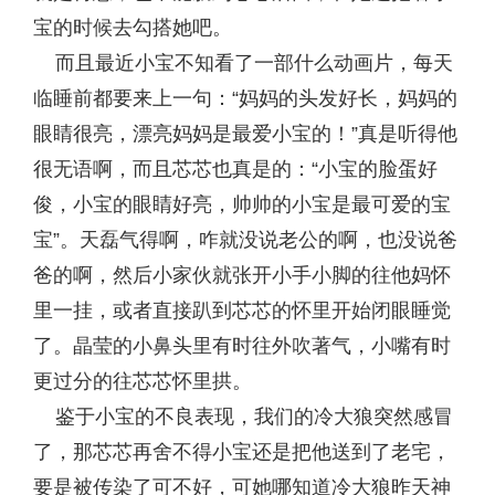
宝的时候去勾搭她吧。
而且最近小宝不知看了一部什么动画片，每天
临睡前都要来上一句：“妈妈的头发好长，妈妈的
眼睛很亮，漂亮妈妈是最爱小宝的！”真是听得他
很无语啊，而且芯芯也真是的：“小宝的脸蛋好
俊，小宝的眼睛好亮，帅帅的小宝是最可爱的宝
宝”。天磊气得啊，咋就没说老公的啊，也没说爸
爸的啊，然后小家伙就张开小手小脚的往他妈怀
里一挂，或者直接趴到芯芯的怀里开始闭眼睡觉
了。晶莹的小鼻头里有时往外吹著气，小嘴有时
更过分的往芯芯怀里拱。
鉴于小宝的不良表现，我们的冷大狼突然感冒
了，那芯芯再舍不得小宝还是把他送到了老宅，
要是被传染了可不好，可她哪知道冷大狼昨天神