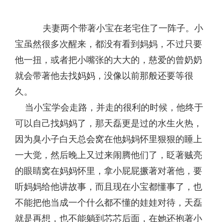
夫妻两个带著小宝在老宅住了一阵子。小
宝虽然很多次醒来，都没有看到妈妈，不过只要
他一扭，或者把小嘴张的大大的，慈爱的曾奶奶
就会带著他去找妈妈，没像以前那般还要等很
久。
当小宝学会走路，并走的很利的时候，他终于
可以自己找妈妈了，那天磊更是过的水生火热，
因为臭小子白天总会窝在他妈妈怀里狠狠的睡上
一大觉，然后晚上又过来闹腾他们了，眨著贼亮
的眼睛窝在妈妈怀里，拿小屁屁撅著对著他，要
听妈妈给他讲故事，而且现在小宝都懂事了，也
不能把他当成一个什么都不懂的娃娃对待，天磊
就是再想，也不能躺到芯芯后面，在她还抱著小