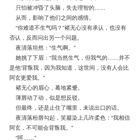
只怕被冲昏了头脑，失去理智的……
从而，影响了他们之间的感情。
“你难道不生气吗？”褚无心没有承认，也没有
否认，反而问出另一个问题。
夜清落坦然：“生气啊。”
她挑了下眉：“我当然生气，但我气的……并不
是他‘背叛我，因为我知道，这世间，没有人会比
阿玄更爱我。”
褚无心的眉心，蓦地紧蹙。
薄唇动了动，似是想反驳。
但最终，还是止住了嘴里，未说出口的话。
夜清落粉唇勾起，笑靥染上几许柔色：“我相信
阿玄，不可能会背叛我。”
“呵……”