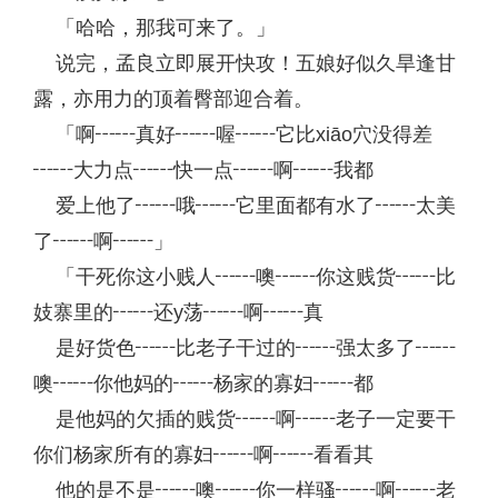
「哈哈，那我可来了。」
说完，孟良立即展开快攻！五娘好似久旱逢甘
露，亦用力的顶着臀部迎合着。
「啊┅┅真好┅┅喔┅┅它比xiāo穴没得差
┅┅大力点┅┅快一点┅┅啊┅┅我都
爱上他了┅┅哦┅┅它里面都有水了┅┅太美
了┅┅啊┅┅」
「干死你这小贱人┅┅噢┅┅你这贱货┅┅比
妓寨里的┅┅还y荡┅┅啊┅┅真
是好货色┅┅比老子干过的┅┅强太多了┅┅
噢┅┅你他妈的┅┅杨家的寡妇┅┅都
是他妈的欠插的贱货┅┅啊┅┅老子一定要干
你们杨家所有的寡妇┅┅啊┅┅看看其
他的是不是┅┅噢┅┅你一样骚┅┅啊┅┅老