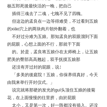
杨五郎死後最快活的一晚，把自己
插得三魂去了二魂，七魄不见了四魄。
但这边的孟良在一边等得难受，不过看到五娘
的xiāo穴上的两块肉片朝外翻着，也
不好过分难为五娘。那知孟良的双眼溜到下面
的屁眼，心想上面的不行，那就干下面
的。於是，孟良将五娘仆在太师椅上，让五娘
肥美的臀部高高翘起，双手抚摸五娘那
还没有开过封的屁眼，说∶
「多美的後庭院！五娘，你保养得真好，今天
由我来举行开封仪式。」
说完就将那硬的发光的guī头顶住五娘的後菊
花，在上面慢慢的往里挤，由於屁眼
太小，又是第一次，好一阵都没有插入。还没