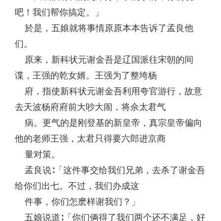
吧！我们帮你搞定。」
於是，五娘就将事情原原本本告诉了孟良他
们。
原来，新科状元谢金吾是辽国派往宋朝的间
谍，王强的乾女婿。王强为了整垮杨
府，指使新科状元谢金吾利用夸官游行，故意
去天波杨府府前大吵大闹，将佘太君气
病。更气的是刚登基的新皇帝，真宗皇帝偏向
他的老师王强，太君只得要六郎进京商
量对策。
孟良说∶「这件事交给我们兄弟，去杀了谢金吾
给你们出七。不过，我们办成这
件事，你们怎麽样谢我们？」
五娘说道∶「你们俩得了我们两个还不满足，好