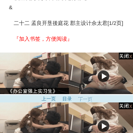
&
二十二 孟良开垦後庭花 郡主设计佘太君[1/2页]
『加入书签，方便阅读』
上一页
目录
下一页