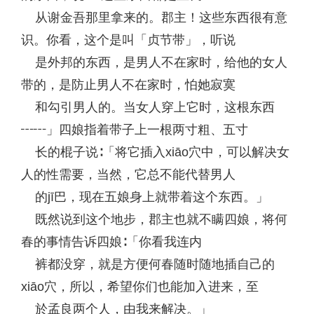
从谢金吾那里拿来的。郡主！这些东西很有意
识。你看，这个是叫「贞节带」，听说
是外邦的东西，是男人不在家时，给他的女人
带的，是防止男人不在家时，怕她寂寞
和勾引男人的。当女人穿上它时，这根东西
┅┅」四娘指着带子上一根两寸粗、五寸
长的棍子说∶「将它插入xiāo穴中，可以解决女
人的性需要，当然，它总不能代替男人
的jī巴，现在五娘身上就带着这个东西。」
既然说到这个地步，郡主也就不瞒四娘，将何
春的事情告诉四娘∶「你看我连内
裤都没穿，就是方便何春随时随地插自己的
xiāo穴，所以，希望你们也能加入进来，至
於孟良两个人，由我来解决。」