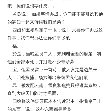
吧！你们说想要什麽。」
孟良说∶「如果事情办成，你们能不能引诱其他
的寡妇一起来侍候我们兄弟？」
四娘和五娘对望了一眼，说∶「只要你们办成这
件事，我们想办法让你们享尽艳
福。」
於是，当晚孟良二人，来到谢金吾的府第，将
他们全部杀死，并挪走不少奇珍异
宝。但孟良留下一首诗，被人发觉是边关来
人，四处搜捕。杨六郎出来替孟良他们顶
罪，被发配云南，孟良和焦赞只得逃离京城，
直到大破天门阵时才见面。
四娘将这件事原原本本告诉郡主，指着桌子上
的东西，说∶「这些东西都是孟良