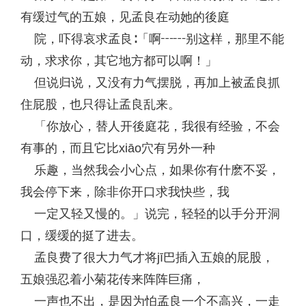
有缓过气的五娘，见孟良在动她的後庭
院，吓得哀求孟良∶「啊┅┅别这样，那里不能
动，求求你，其它地方都可以啊！」
但说归说，又没有力气摆脱，再加上被孟良抓
住屁股，也只得让孟良乱来。
「你放心，替人开後庭花，我很有经验，不会
有事的，而且它比xiāo穴有另外一种
乐趣，当然我会小心点，如果你有什麽不妥，
我会停下来，除非你开口求我快些，我
一定又轻又慢的。」说完，轻轻的以手分开洞
口，缓缓的挺了进去。
孟良费了很大力气才将jī巴插入五娘的屁股，
五娘强忍着小菊花传来阵阵巨痛，
一声也不出，是因为怕孟良一个不高兴，一走