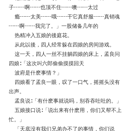
子┅┅啊┅┅也顶不住┅┅噢┅┅太过
瘾┅┅太美┅┅哦┅┅干它真舒服┅┅真销魂
┅┅啊┅┅我完了。」一股储备几年的
热精冲入五娘的後庭花。
从此以後，四人经常躲在四娘的房间游戏。
这一天，四人一丝不挂躺四娘的床上，孟良问
四娘∶「这次叫六郎偷偷摸摸回天
波府是什麽事情？」
四娘看了孟良一眼，叹了一口气，摇摇头没有
出声。
孟良说∶「有什麽事就说吗，别吞吞吐吐的。」
五娘接口说∶「说出来有什麽用，你们又帮不上
忙。」
「天底没有我们兄弟办不了的事情，你们说