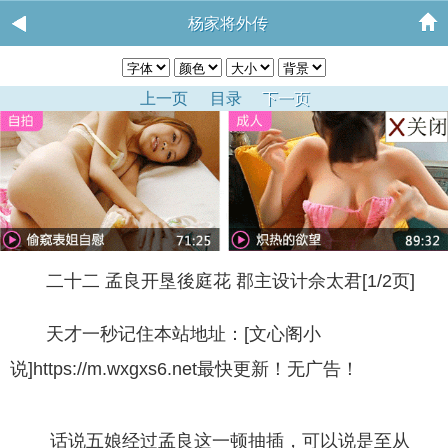
杨家将外传
上一页
目录
下一页
二十二 孟良开垦後庭花 郡主设计佘太君[1/2页]
天才一秒记住本站地址：[文心阁小
说]https://m.wxgxs6.net最快更新！无广告！
话说五娘经过孟良这一顿抽插，可以说是至从