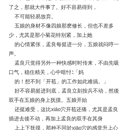
了之，那就大件事了。好不容易得到，
不可能轻易放弃。
五娘的身材不像四娘那麽修长，但也不差多
少，尤其是那小菊花特别紧，加上她
的心情紧张，孟良每挺进一分，五娘就闷哼一
声。
孟良只觉得另外一种快感时时传来，不由先吸
口气，稳住精关，心中暗忖∶「妈
的！想不到「开苞」的工作如此难搞。」
好不容易挺进到底，孟良立刻按兵不动，然後
双手在五娘的身上抚摸。五娘开始
还挺难受，这比xiāo穴开苞还痛，尤其是孟良
插进去後不动，再加上孟良的双手在其身
上上下抚摸，那种不同於xiāo穴的感觉升上心